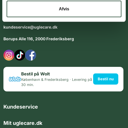
dig med personlig rådgiving - alle dage.
Afvis
Åbningstider i butikken:
Alle dage 8:00 - 22:00
kundeservice@uglecare.dk
Borups Alle 116, 2000 Frederiksberg
Bestil på Wolt
Bestil nu
København & Frederiksberg · Levering på
30 min.
Kundeservice
Mit uglecare.dk