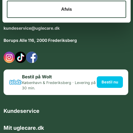
dig med personlig rådgiving - alle dage.
Afvis
Åbningstider i butikken:
Alle dage 8:00 - 22:00
kundeservice@uglecare.dk
Borups Alle 116, 2000 Frederiksberg
Bestil på Wolt
Bestil nu
København & Frederiksberg · Levering på
30 min.
Kundeservice
Mit uglecare.dk