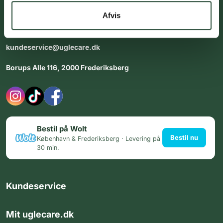
dig med personlig rådgiving - alle dage.
Afvis
Åbningstider i butikken:
Alle dage 8:00 - 22:00
kundeservice@uglecare.dk
Borups Alle 116, 2000 Frederiksberg
Bestil på Wolt
Bestil nu
København & Frederiksberg · Levering på
30 min.
Kundeservice
Mit uglecare.dk