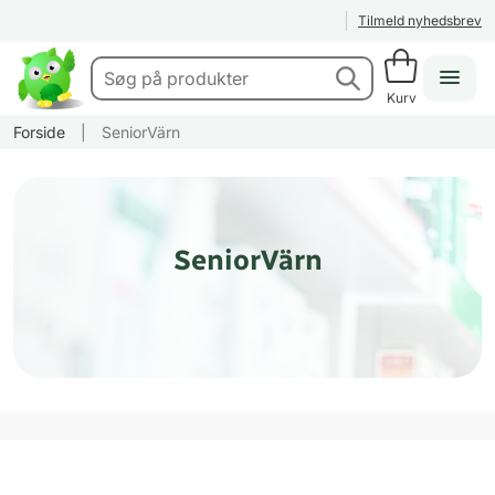
Tilmeld nyhedsbrev
Kurv
Forside
|
SeniorVärn
SeniorVärn