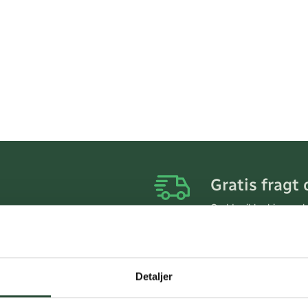
Gratis fragt 
Gælder ikke hjemmel
Personlig rå
Få hjælp til din webo
Detaljer