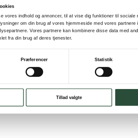
Hurtig lever
ookies
Hurtigt leveringen v
se vores indhold og annoncer, til at vise dig funktioner til sociale
oplysninger om din brug af vores hjemmeside med vores partnere i
Faste lave p
ysepartnere. Vores partnere kan kombinere disse data med andr
et fra din brug af deres tjenester.
*Gælder ikke ernærin
Stort udvalg
Præferencer
Statistik
Vi tilbyder et stort 
spændende produkter – 
Læs mere om Uglecar
Tillad valgte