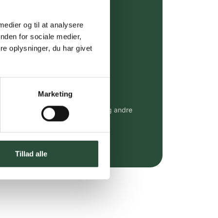
ing (30 min. i Kbh)
ia GLS, og DAO
 medier og til at analysere
nden for sociale medier,
riser*
e oplysninger, du har givet
gsprodukter.
 af kendte produkter
Marketing
udvalg af kendte cremer, vitaminer og andre
altid til fast lav pris.
e.dk her
Tillad alle