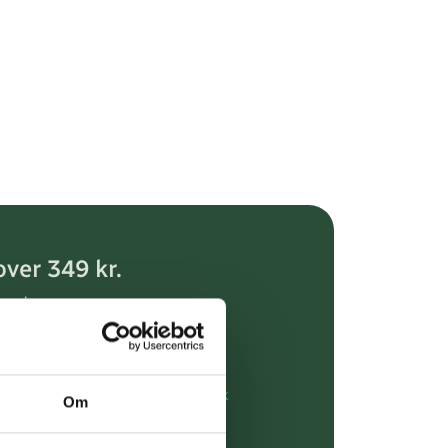
over 349 kr.
evering
dgivning
rdre på:
kundeservice@uglecare.dk
Om