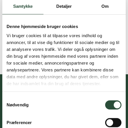
Samtykke
Detaljer
Om
Denne hjemmeside bruger cookies
Vi bruger cookies til at tilpasse vores indhold og
annoncer, til at vise dig funktioner til sociale medier og til
at analysere vores trafik. Vi deler også oplysninger om
din brug af vores hjemmeside med vores partnere inden
for sociale medier, annonceringspartnere og
analysepartnere. Vores partnere kan kombinere disse
data med andre oplysninger, du har givet dem, eller som
de har indsamlet fra din brug af deres tjenester.
Samtykkevalg
Du skal acceptere cookies for at kunne tilmelde dig vores
Nødvendig
nyhedsbrev
Præferencer