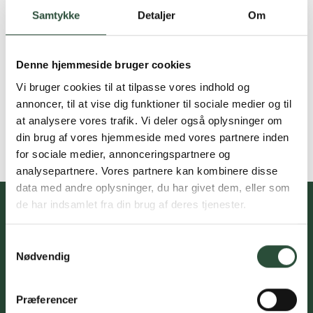
Samtykke
Detaljer
Om
Denne hjemmeside bruger cookies
Vi bruger cookies til at tilpasse vores indhold og
annoncer, til at vise dig funktioner til sociale medier og til
at analysere vores trafik. Vi deler også oplysninger om
din brug af vores hjemmeside med vores partnere inden
for sociale medier, annonceringspartnere og
analysepartnere. Vores partnere kan kombinere disse
data med andre oplysninger, du har givet dem, eller som
de har indsamlet fra din brug af deres tjenester.
Samtykkevalg
Du skal acceptere cookies for at kunne tilmelde dig vores
Nødvendig
nyhedsbrev
Præferencer