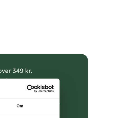
over 349 kr.
evering
dgivning
rdre på:
kundeservice@uglecare.dk
Om