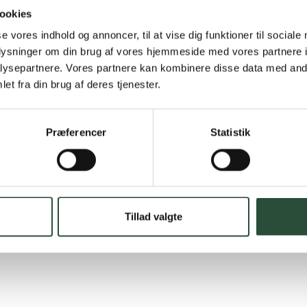
Hurtig lever
ookies
Hurtigt leveringen v
se vores indhold og annoncer, til at vise dig funktioner til sociale
oplysninger om din brug af vores hjemmeside med vores partnere i
Faste lave p
ysepartnere. Vores partnere kan kombinere disse data med andr
et fra din brug af deres tjenester.
*Gælder ikke ernærin
Stort udvalg
Præferencer
Statistik
Vi tilbyder et stort 
spændende produkter – 
Læs mere om Uglecar
Tillad valgte