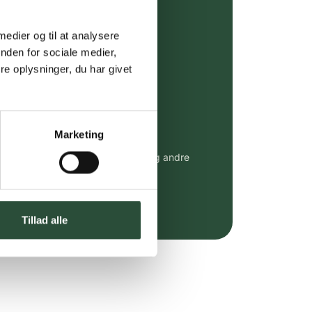
ing (30 min. i Kbh)
ia GLS, og DAO
 medier og til at analysere
nden for sociale medier,
riser*
e oplysninger, du har givet
gsprodukter.
 af kendte produkter
Marketing
udvalg af kendte cremer, vitaminer og andre
altid til fast lav pris.
e.dk her
Tillad alle