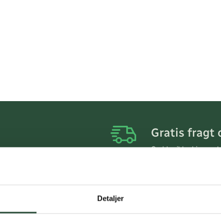
Gratis fragt 
Gælder ikke hjemmel
Personlig rå
Få hjælp til din webo
Detaljer