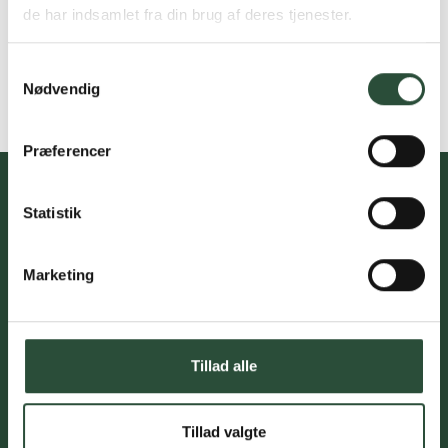
de har indsamlet fra din brug af deres tjenester.
Samtykkevalg
Nødvendig
Præferencer
Statistik
Du skal acceptere cookies for at kunne tilmelde dig vores
nyhedsbrev
Marketing
Tillad alle
Kundeservice med professionel
rådgivning
Tillad valgte