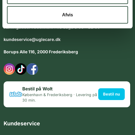
Vores team af uddannede medarbejdere står klar til at hjælpe
dig med personlig rådgiving - alle dage.
Afvis
Åbningstider i butikken:
Alle dage 8:00 - 22:00
kundeservice@uglecare.dk
Borups Alle 116, 2000 Frederiksberg
Bestil på Wolt
Bestil nu
København & Frederiksberg · Levering på
30 min.
Kundeservice