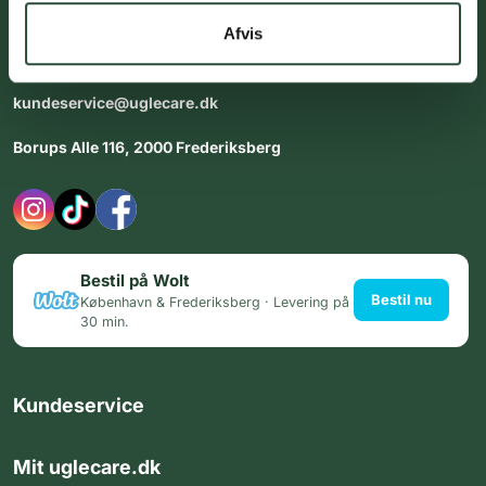
dig med personlig rådgiving - alle dage.
Afvis
Åbningstider i butikken:
Alle dage 8:00 - 22:00
kundeservice@uglecare.dk
Borups Alle 116, 2000 Frederiksberg
Bestil på Wolt
Bestil nu
København & Frederiksberg · Levering på
30 min.
Kundeservice
Mit uglecare.dk