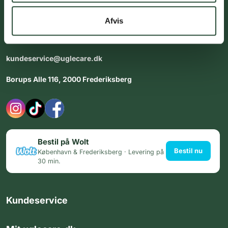
Vores team af uddannede medarbejdere står klar til at hjælpe
dig med personlig rådgiving - alle dage.
Afvis
Åbningstider i butikken:
Alle dage 8:00 - 22:00
kundeservice@uglecare.dk
Borups Alle 116, 2000 Frederiksberg
Bestil på Wolt
Bestil nu
København & Frederiksberg · Levering på
30 min.
Kundeservice