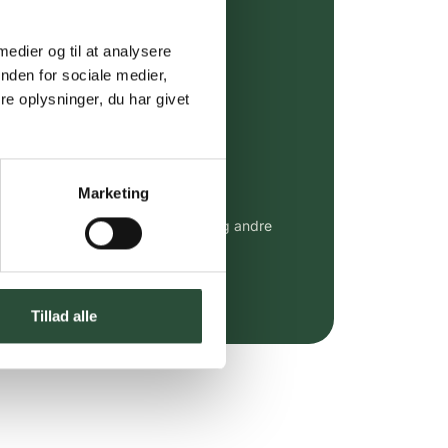
ing (30 min. i Kbh)
ia GLS, og DAO
 medier og til at analysere
nden for sociale medier,
riser*
e oplysninger, du har givet
gsprodukter.
 af kendte produkter
Marketing
udvalg af kendte cremer, vitaminer og andre
altid til fast lav pris.
e.dk her
Tillad alle