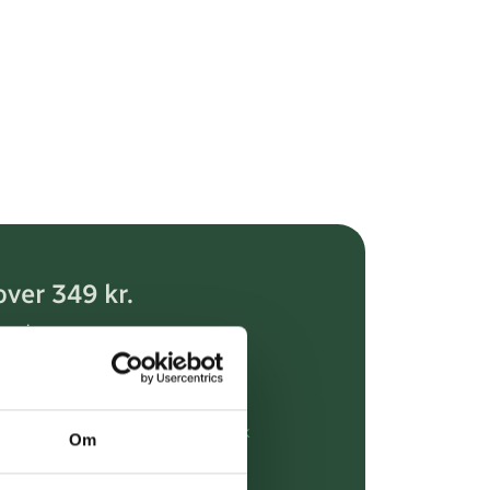
over 349 kr.
evering
dgivning
rdre på:
kundeservice@uglecare.dk
Om