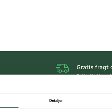
Gratis fragt 
Gælder ikke hjemmel
Personlig rå
Få hjælp til din webo
Detaljer