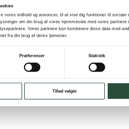
Hurtig lever
ookies
Hurtigt leveringen v
se vores indhold og annoncer, til at vise dig funktioner til sociale
oplysninger om din brug af vores hjemmeside med vores partnere i
Faste lave p
ysepartnere. Vores partnere kan kombinere disse data med andr
et fra din brug af deres tjenester.
*Gælder ikke ernærin
Stort udvalg
Præferencer
Statistik
Vi tilbyder et stort 
spændende produkter – 
Læs mere om Uglecar
Tillad valgte