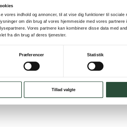
Hurtig lever
ookies
Hurtigt leveringen v
se vores indhold og annoncer, til at vise dig funktioner til sociale
oplysninger om din brug af vores hjemmeside med vores partnere i
Faste lave p
ysepartnere. Vores partnere kan kombinere disse data med andr
et fra din brug af deres tjenester.
*Gælder ikke ernærin
Stort udvalg
Præferencer
Statistik
Vi tilbyder et stort 
spændende produkter – 
Læs mere om Uglecar
Tillad valgte