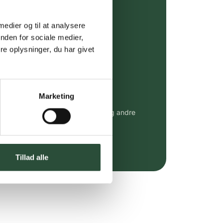
ing (30 min. i Kbh)
ia GLS, og DAO
 medier og til at analysere
nden for sociale medier,
riser*
e oplysninger, du har givet
gsprodukter.
 af kendte produkter
Marketing
udvalg af kendte cremer, vitaminer og andre
altid til fast lav pris.
e.dk her
Tillad alle