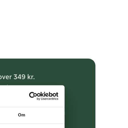
over 349 kr.
evering
dgivning
rdre på:
kundeservice@uglecare.dk
Om