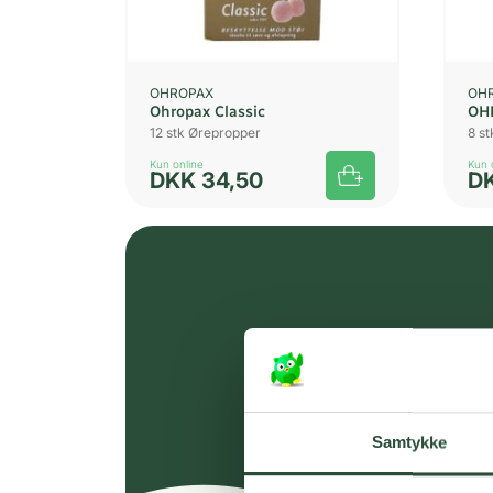
OHROPAX
OH
Ohropax Classic
OH
12 stk Ørepropper
8 s
Kun online
Kun 
DKK
34,50
D
Samtykke