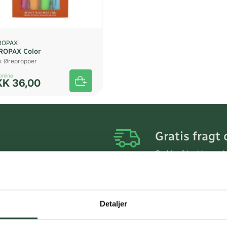
ROPAX
ROPAX Color
tk Ørepropper
online
KK
36,00
Gratis fragt 
Gælder ikke hjemmel
Personlig rå
Få hjælp til din webo
Detaljer