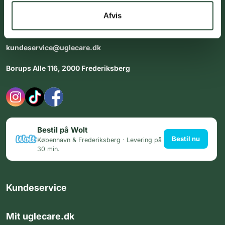
dig med personlig rådgiving - alle dage.
Afvis
Åbningstider i butikken:
Alle dage 8:00 - 22:00
kundeservice@uglecare.dk
Borups Alle 116, 2000 Frederiksberg
Bestil på Wolt
Bestil nu
København & Frederiksberg · Levering på
30 min.
Kundeservice
Mit uglecare.dk