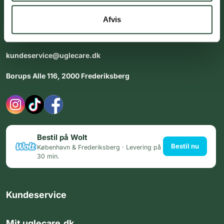
dig med personlig rådgiving - alle dage.
Afvis
Åbningstider i butikken:
Alle dage 8:00 - 22:00
kundeservice@uglecare.dk
Borups Alle 116, 2000 Frederiksberg
Bestil på Wolt
Bestil nu
København & Frederiksberg · Levering på
30 min.
Kundeservice
Mit uglecare.dk