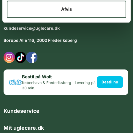
dig med personlig rådgiving - alle dage.
Afvis
Åbningstider i butikken:
Alle dage 8:00 - 22:00
kundeservice@uglecare.dk
Borups Alle 116, 2000 Frederiksberg
Bestil på Wolt
Bestil nu
København & Frederiksberg · Levering på
30 min.
Kundeservice
Mit uglecare.dk