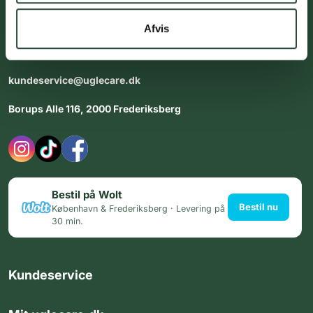
Vores team af uddannede medarbejdere står klar til at hjælpe
dig med personlig rådgiving - alle dage.
Afvis
Åbningstider i butikken:
Alle dage 8:00 - 22:00
kundeservice@uglecare.dk
Borups Alle 116, 2000 Frederiksberg
Bestil på Wolt
Bestil nu
København & Frederiksberg · Levering på
30 min.
Kundeservice