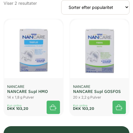
Sorteret
Viser 2 resultater
efter
popularitet
UDSOLGT
UDSOLGT
NANCARE
NANCARE
NANCARE Supl HMO
NANCARE Supl GOSFOS
14 x 1,8 g Pulver
20 x 2,2 g Pulver
Kun online
Kun online
DKK
103,20
DKK
103,20