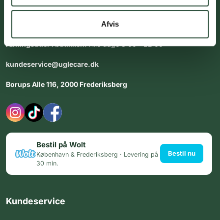
Vores team af uddannede medarbejdere står klar til at hjælpe
dig med personlig rådgiving - alle dage.
Afvis
Åbningstider i butikken:
Alle dage 8:00 - 22:00
kundeservice@uglecare.dk
Borups Alle 116, 2000 Frederiksberg
Bestil på Wolt
Bestil nu
København & Frederiksberg · Levering på
30 min.
Kundeservice