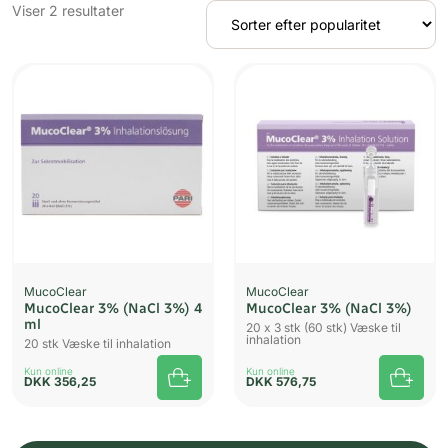
Sorteret
Viser 2 resultater
efter
popularitet
MucoClear
MucoClear
MucoClear 3% (NaCl 3%) 4
MucoClear 3% (NaCl 3%)
ml
20 x 3 stk (60 stk) Væske til
inhalation
20 stk Væske til inhalation
Kun online
Kun online
DKK
356,25
DKK
576,75