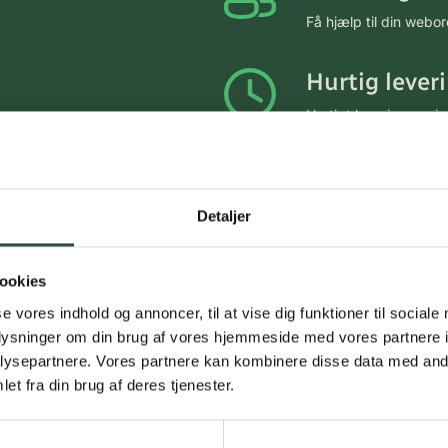
Få hjælp til din webo
Hurtig lever
Hurtigt leveringen v
Faste lave p
*Gælder ikke ernærin
Detaljer
Stort udvalg
ookies
Vi tilbyder et stort 
se vores indhold og annoncer, til at vise dig funktioner til sociale
spændende produkter – 
oplysninger om din brug af vores hjemmeside med vores partnere i
Læs mere om Uglecar
ysepartnere. Vores partnere kan kombinere disse data med andr
et fra din brug af deres tjenester.