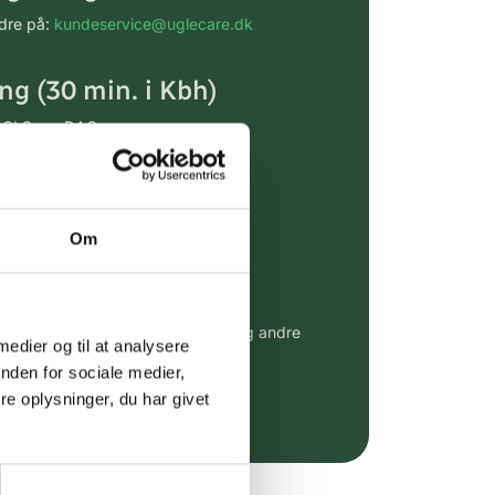
rdre på:
kundeservice@uglecare.dk
ing (30 min. i Kbh)
ia GLS, og DAO
riser*
gsprodukter.
Om
 af kendte produkter
udvalg af kendte cremer, vitaminer og andre
 medier og til at analysere
altid til fast lav pris.
nden for sociale medier,
e.dk her
e oplysninger, du har givet