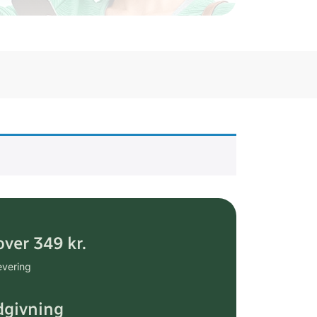
over 349 kr.
evering
dgivning