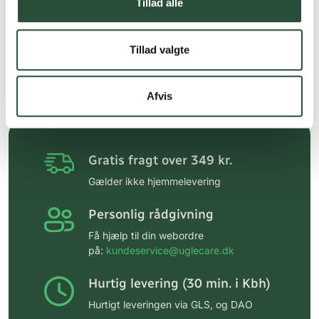
Tillad alle
Mepilex
Mepilex 20 cm x 20 cm
Tillad valgte
5 stk plaster
Kun online
DKK
664,84
Afvis
Gratis fragt over 349 kr.
Gælder ikke hjemmelevering
Personlig rådgivning
Få hjælp til din webordre
på:
kundeservice@uglecare.dk
Hurtig levering (30 min. i Kbh)
Hurtigt leveringen via GLS, og DAO