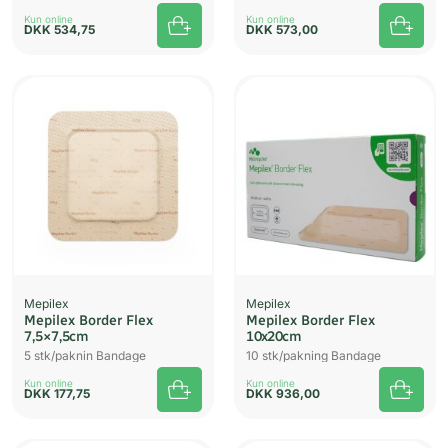
Kun online
Kun online
DKK
534,75
DKK
573,00
Mepilex
Mepilex
Mepilex Border Flex
Mepilex Border Flex
7,5×7,5cm
10x20cm
5 stk/paknin Bandage
10 stk/pakning Bandage
Kun online
Kun online
DKK
177,75
DKK
936,00