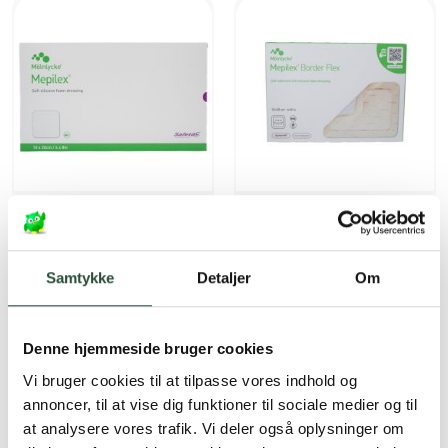
Mepilex
Mepilex
Mepilex Safetac Steril
Mepilex Border Flex 15 x
10×20
20 cm
5 stk Skumbandage
5 stk Bandage
Samtykke
Detaljer
Om
Kun online
Kun online
DKK
481,50
DKK
638,25
Denne hjemmeside bruger cookies
Vi bruger cookies til at tilpasse vores indhold og
UDSOLGT
annoncer, til at vise dig funktioner til sociale medier og til
at analysere vores trafik. Vi deler også oplysninger om