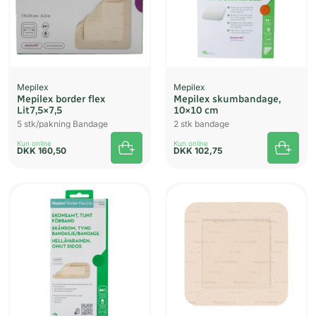
Mepilex
Mepilex
Mepilex border flex
Mepilex skumbandage,
Lit7,5×7,5
10×10 cm
5 stk/pakning Bandage
2 stk bandage
Kun online
Kun online
DKK
160,50
DKK
102,75