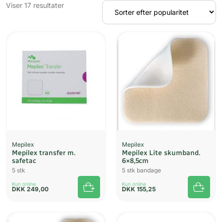
Sorteret
Viser 17 resultater
efter
popularitet
Mepilex
Mepilex
Mepilex transfer m.
Mepilex Lite skumband.
safetac
6×8,5cm
5 stk
5 stk bandage
Kun online
Kun online
DKK
249,00
DKK
155,25