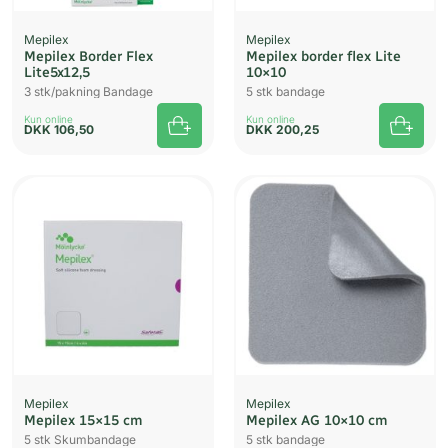
Mepilex
Mepilex
Mepilex Border Flex
Mepilex border flex Lite
Lite5x12,5
10×10
3 stk/pakning Bandage
5 stk bandage
Kun online
Kun online
DKK
106,50
DKK
200,25
UDSOLGT
Mepilex
Mepilex
Mepilex 15×15 cm
Mepilex AG 10×10 cm
5 stk Skumbandage
5 stk bandage