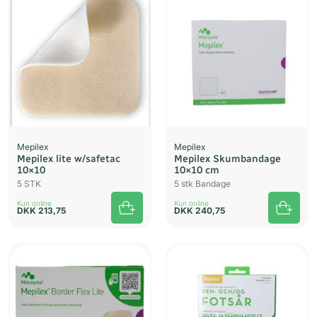
Mepilex
Mepilex
Mepilex lite w/safetac
Mepilex Skumbandage
10×10
10×10 cm
5 STK
5 stk Bandage
Kun online
Kun online
DKK
213,75
DKK
240,75