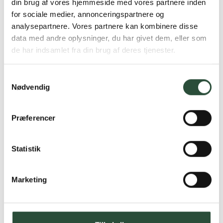
din brug af vores hjemmeside med vores partnere inden
for sociale medier, annonceringspartnere og
analysepartnere. Vores partnere kan kombinere disse
data med andre oplysninger, du har givet dem, eller som
de har indsamlet fra din brug af deres tjenester.
Mepilex
Mepilex
Mepilex Border Heel 22 x
Mepilex Border Flex
Samtykkevalg
23 cm
10x25cm
Nødvendig
6 stk Skumbandage til tryksår
10 stk/pakning Bandage
Kun online
Kun online
DKK
960,75
DKK
978,75
Præferencer
Statistik
UDSOLGT
Marketing