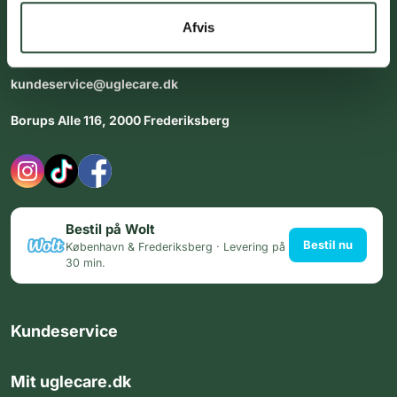
dig med personlig rådgiving - alle dage.
Afvis
Åbningstider i butikken:
Alle dage 8:00 - 22:00
kundeservice@uglecare.dk
Borups Alle 116, 2000 Frederiksberg
Bestil på Wolt
Bestil nu
København & Frederiksberg · Levering på
30 min.
Kundeservice
Mit uglecare.dk