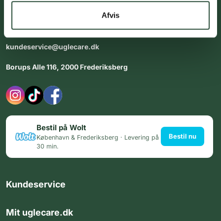
dig med personlig rådgiving - alle dage.
Afvis
Åbningstider i butikken:
Alle dage 8:00 - 22:00
kundeservice@uglecare.dk
Borups Alle 116, 2000 Frederiksberg
Bestil på Wolt
Bestil nu
København & Frederiksberg · Levering på
30 min.
Kundeservice
Mit uglecare.dk