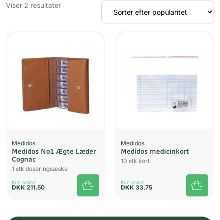
Sorteret
Viser 2 resultater
efter
popularitet
Medidos
Medidos
Medidos No1 Ægte Læder
Medidos medicinkort
Cognac
10 stk kort
1 stk doseringsæske
Kun online
Kun online
DKK
211,50
DKK
33,75