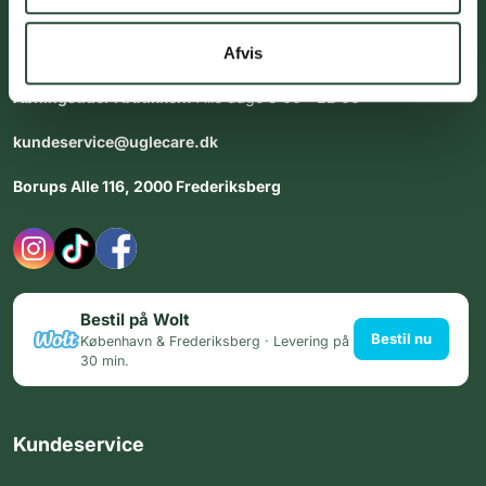
Vores team af uddannede medarbejdere står klar til at hjælpe
dig med personlig rådgiving - alle dage.
Afvis
Åbningstider i butikken:
Alle dage 8:00 - 22:00
kundeservice@uglecare.dk
Borups Alle 116, 2000 Frederiksberg
Bestil på Wolt
Bestil nu
København & Frederiksberg · Levering på
30 min.
Kundeservice