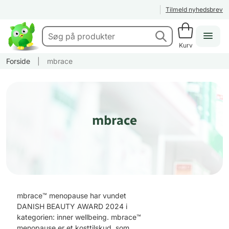
Tilmeld nyhedsbrev
Kurv
Forside
|
mbrace
mbrace
mbrace™ menopause har vundet
DANISH BEAUTY AWARD 2024 i
kategorien: inner wellbeing. mbrace™
menopause er et kosttilskud, som