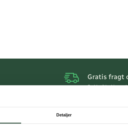
Gratis fragt 
Gælder ikke hjemmel
Personlig rå
Få hjælp til din webo
Detaljer