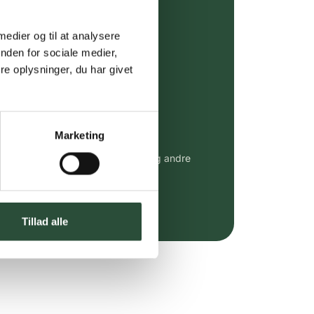
ing (30 min. i Kbh)
ia GLS, og DAO
 medier og til at analysere
nden for sociale medier,
riser*
e oplysninger, du har givet
gsprodukter.
 af kendte produkter
Marketing
udvalg af kendte cremer, vitaminer og andre
altid til fast lav pris.
e.dk her
Tillad alle