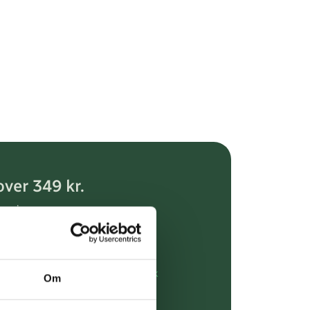
over 349 kr.
evering
dgivning
rdre på:
kundeservice@uglecare.dk
Om