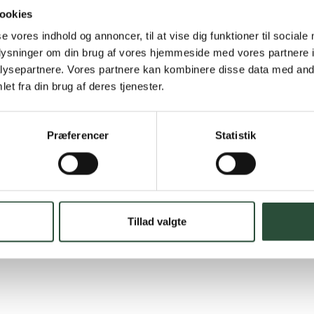
Hurtig lever
ookies
Hurtigt leveringen v
se vores indhold og annoncer, til at vise dig funktioner til sociale
oplysninger om din brug af vores hjemmeside med vores partnere i
Faste lave p
ysepartnere. Vores partnere kan kombinere disse data med andr
et fra din brug af deres tjenester.
*Gælder ikke ernærin
Stort udvalg
Præferencer
Statistik
Vi tilbyder et stort 
spændende produkter – 
Læs mere om Uglecar
Tillad valgte