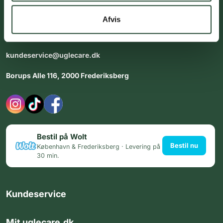
dig med personlig rådgiving - alle dage.
Afvis
Åbningstider i butikken:
Alle dage 8:00 - 22:00
kundeservice@uglecare.dk
Borups Alle 116, 2000 Frederiksberg
Bestil på Wolt
Bestil nu
København & Frederiksberg · Levering på
30 min.
Kundeservice
Mit uglecare.dk