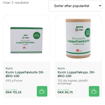
Sorteret
Viser 2 resultater
efter
popularitet
Kurm
Kurm
Kurm Loppefrøskalle DK-
Kurm Loppefrøkaps. DK-
ØKO-100
ØKO-100
450 g Pulver
120 stk kapsler, plastfri
emballage
Kun online
Kun online
DKK
113,25
DKK
90,75