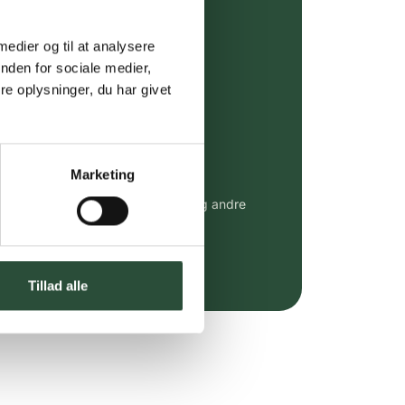
ing (30 min. i Kbh)
ia GLS, og DAO
 medier og til at analysere
nden for sociale medier,
riser*
e oplysninger, du har givet
gsprodukter.
 af kendte produkter
Marketing
udvalg af kendte cremer, vitaminer og andre
altid til fast lav pris.
e.dk her
Tillad alle