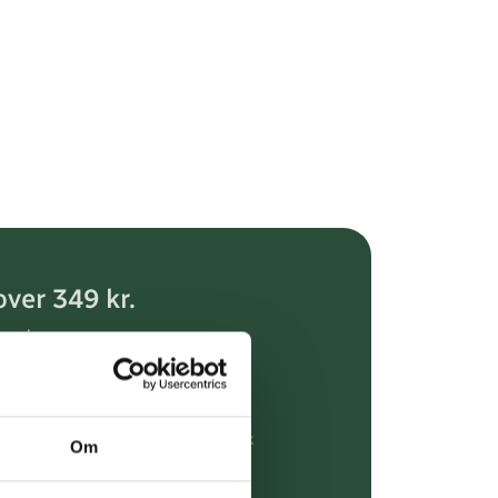
over 349 kr.
evering
dgivning
rdre på:
kundeservice@uglecare.dk
Om