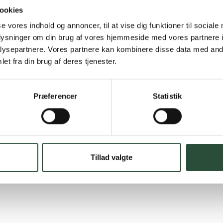
Hurtig lever
ookies
Hurtigt leveringen v
se vores indhold og annoncer, til at vise dig funktioner til sociale
oplysninger om din brug af vores hjemmeside med vores partnere i
Faste lave p
ysepartnere. Vores partnere kan kombinere disse data med andr
et fra din brug af deres tjenester.
*Gælder ikke ernærin
Stort udvalg
Præferencer
Statistik
Vi tilbyder et stort 
spændende produkter – 
Læs mere om Uglecar
Tillad valgte