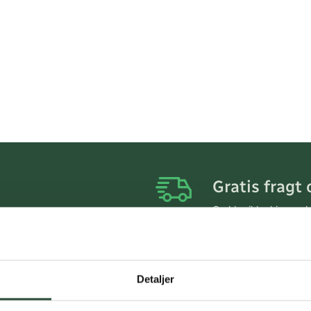
Gratis fragt 
Gælder ikke hjemmel
Personlig rå
Få hjælp til din webo
Detaljer