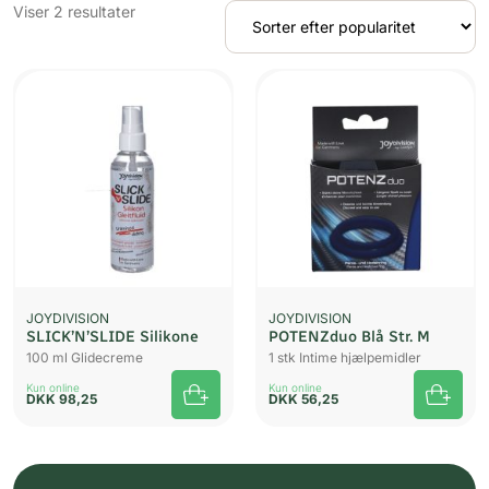
Sorteret
Viser 2 resultater
efter
popularitet
JOYDIVISION
JOYDIVISION
SLICK’N’SLIDE Silikone
POTENZduo Blå Str. M
100 ml Glidecreme
1 stk Intime hjælpemidler
Kun online
Kun online
DKK
98,25
DKK
56,25