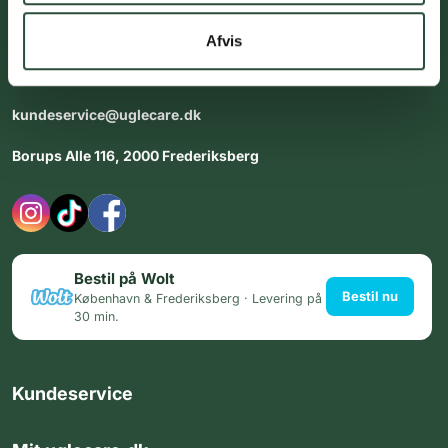
Vores team af uddannede medarbejdere står klar til at hjælpe
dig med personlig rådgiving - alle dage.
Afvis
Åbningstider i butikken:
Alle dage 8:00 - 22:00
kundeservice@uglecare.dk
Borups Alle 116, 2000 Frederiksberg
Bestil på Wolt
Bestil nu
København & Frederiksberg · Levering på
30 min.
Kundeservice