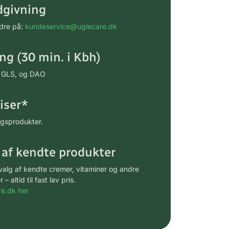
dgivning
rdre på:
kundeservice@uglecare.dk
ing (30 min. i Kbh)
ia GLS, og DAO
riser*
gsprodukter.
 af kendte produkter
udvalg af kendte cremer, vitaminer og andre
altid til fast lav pris.
e.dk her