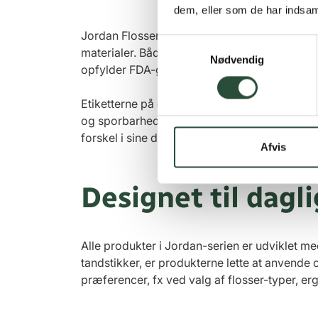
dem, eller som de har indsaml
Jordan Flosser Refill og Jordan Green Clea
Samtykkevalg
materialer. Både tandtråd og håndtag er frem
Nødvendig
opfylder FDA-godkendelse til formålet. Tandt
Etiketterne på emballagen i Green Clean-serie
og sporbarhed i papirproduktionen. Kombinati
forskel i sine daglige valg – uden at gå på k
Afvis
Designet til dagl
Alle produkter i Jordan-serien er udviklet m
tandstikker, er produkterne lette at anvende o
præferencer, fx ved valg af flosser-typer, erg