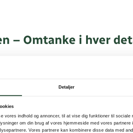
en – Omtanke i hver det
kus på miljø og funktionalitet. Produkterne i denne serie fr
r optimeret med henblik på minimal ressourceanvendelse. Ma
oldsvis emballage og dele af produktet, hvilket reducerer b
Detaljer
ean Dental Floss fremstillet af et vegansk materiale, mens
er til reduktion i samlet emballagemængde. Samme tilgang 
ræ og leveres i papemballage fremstillet af genbrugsmateriale
ookies
se vores indhold og annoncer, til at vise dig funktioner til sociale
oplysninger om din brug af vores hjemmeside med vores partnere i
ehør med omtanke
ysepartnere. Vores partnere kan kombinere disse data med andr