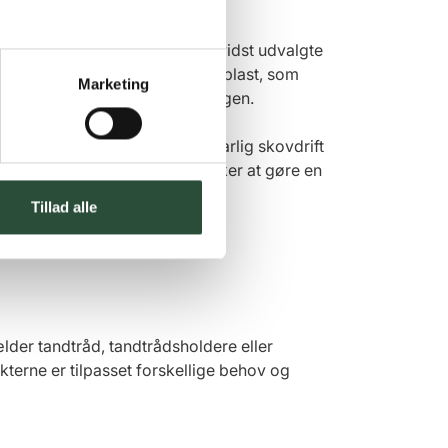
eje med genanvendelige og bevidst udvalgte
 komponenter er fremstillet af plast, som
Marketing
il at kunne anvendes igen og igen.
ilket afspejler ønsket om ansvarlig skovdrift
te for den forbruger, der ønsker at gøre en
Tillad alle
lder tandtråd, tandtrådsholdere eller
ukterne er tilpasset forskellige behov og