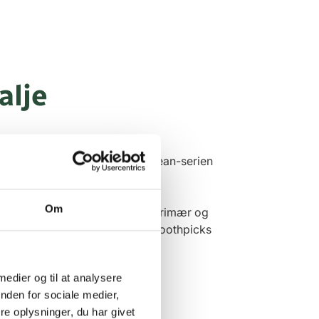
alje
emstilles med genanvendte eller
nge af produkterne i Green Clean-serien
ehovet for nye materialer.
Om
 beholderen fungerer både som primær og
gør sig gældende ved Jordan Toothpicks
r.
 medier og til at analysere
nden for sociale medier,
e oplysninger, du har givet