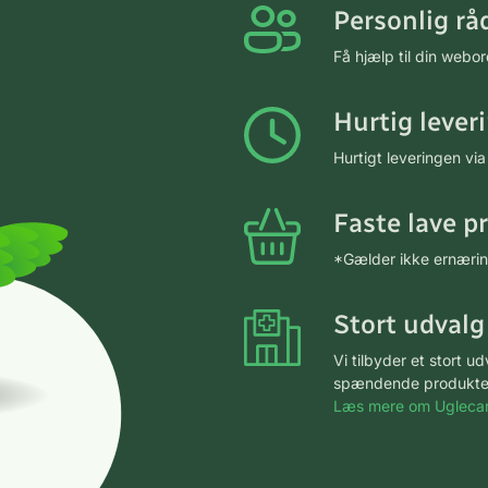
Personlig rå
Få hjælp til din webo
Hurtig lever
Hurtigt leveringen v
Faste lave p
*Gælder ikke ernærin
Stort udvalg
Vi tilbyder et stort 
spændende produkter – 
Læs mere om Uglecar