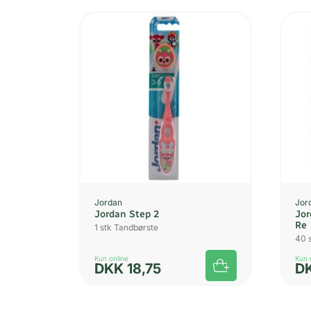
Jordan
Jor
Jordan Step 2
Jor
Re
1 stk Tandbørste
40 
Kun online
Kun 
DKK
18,75
D