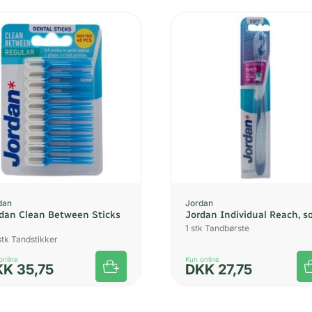
dan
Jordan
dan Clean Between Sticks
Jordan Individual Reach, so
1 stk Tandbørste
stk Tandstikker
online
Kun online
KK
35,75
DKK
27,75