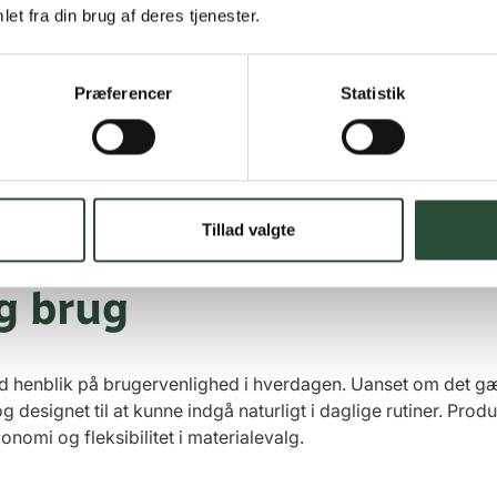
et fra din brug af deres tjenester.
n Flosser er eksempler på produkter, der kombinerer mundpl
stillet i veganske og genbrugsgodkendte materialer, og flere
Præferencer
Statistik
råden kan udskiftes efter behov, og håndtagene er designet t
n er typisk fremstillet af FSC- og PEFC-certificeret papir, hv
onen af funktion og miljøansvar gør disse produkter relevan
ompromis med kvalitet.
Tillad valgte
ig brug
ed henblik på brugervenlighed i hverdagen. Uanset om det gæ
g designet til at kunne indgå naturligt i daglige rutiner. Prod
onomi og fleksibilitet i materialevalg.