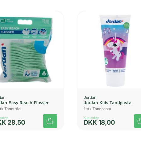
dan
Jordan
dan Easy Reach Flosser
Jordan Kids Tandpasta
stk Tandtråd
1 stk Tandpasta
online
Kun online
KK
28,50
DKK
18,00