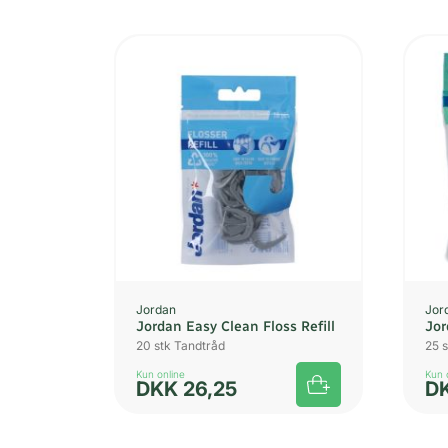
popularitet
Jordan
Jor
Jordan Easy Clean Floss Refill
Jor
20 stk Tandtråd
25 
Kun online
Kun 
DKK
26,25
D