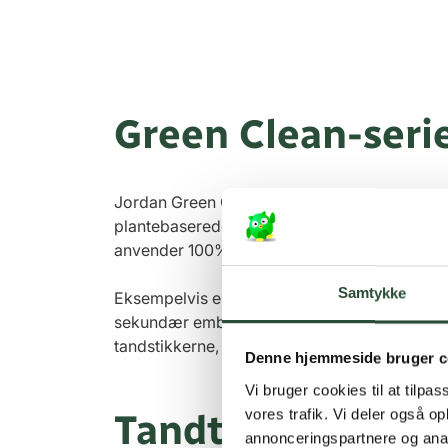
Green Clean-seri
Jordan Green Clean-serien er udviklet med fo
plantebaserede materialer, og emballagen e
anvender 100% genbrugspap eller plast i henh
Samtykke
Eksempelvis er tandtråden i Jordan Green Cl
sekundær emballage – en løsning der bidrag
tandstikkerne, der er lavet af nordisk birket
Denne hjemmeside bruger c
Vi bruger cookies til at tilpas
vores trafik. Vi deler også 
Tandtråd og tilb
annonceringspartnere og anal