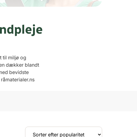
ndpleje
til miljø og
rien dækker blandt
 med bevidste
 råmaterialer.ns