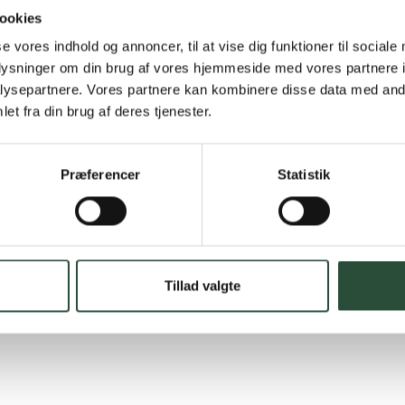
Hurtig lever
ookies
Hurtigt leveringen v
se vores indhold og annoncer, til at vise dig funktioner til sociale
oplysninger om din brug af vores hjemmeside med vores partnere i
Faste lave p
ysepartnere. Vores partnere kan kombinere disse data med andr
et fra din brug af deres tjenester.
*Gælder ikke ernærin
Stort udvalg
Præferencer
Statistik
Vi tilbyder et stort 
spændende produkter – 
Læs mere om Uglecar
Tillad valgte