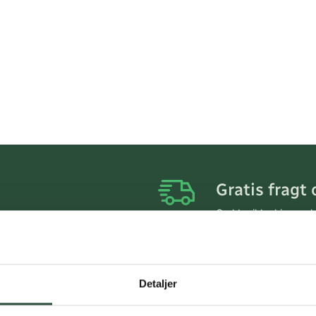
Gratis fragt 
Gælder ikke hjemmel
Personlig rå
Få hjælp til din webo
Detaljer