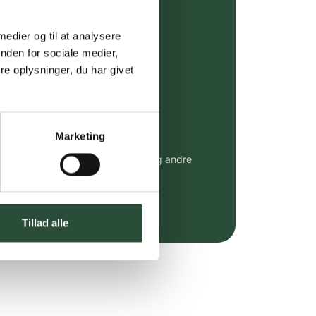
ing (30 min. i Kbh)
ia GLS, og DAO
 medier og til at analysere
nden for sociale medier,
riser*
e oplysninger, du har givet
gsprodukter.
 af kendte produkter
Marketing
udvalg af kendte cremer, vitaminer og andre
altid til fast lav pris.
e.dk her
Tillad alle