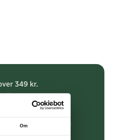
over 349 kr.
evering
dgivning
rdre på:
kundeservice@uglecare.dk
Om