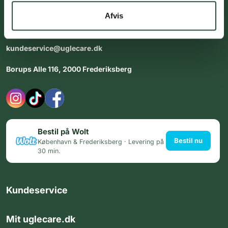
dig med personlig rådgiving - alle dage.
Afvis
Åbningstider i butikken:
Alle dage 8:00 - 22:00
kundeservice@uglecare.dk
Borups Alle 116, 2000 Frederiksberg
Bestil på Wolt
Bestil nu
København & Frederiksberg · Levering på
30 min.
Kundeservice
Mit uglecare.dk