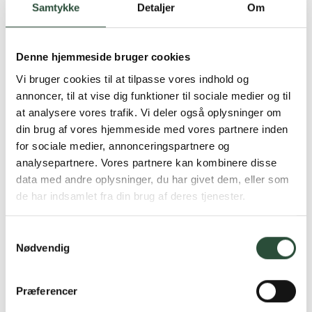
Samtykke
Detaljer
Om
Kvalme
Luft i maven
Denne hjemmeside bruger cookies
Vi bruger cookies til at tilpasse vores indhold og
Hovedpine
annoncer, til at vise dig funktioner til sociale medier og til
at analysere vores trafik. Vi deler også oplysninger om
Svimmelhed
din brug af vores hjemmeside med vores partnere inden
for sociale medier, annonceringspartnere og
analysepartnere. Vores partnere kan kombinere disse
Disse bivirkninger ses hos 1-10 % af brugerne. Læs altid
data med andre oplysninger, du har givet dem, eller som
indlægssedlen for komplet information om potentielle
de har indsamlet fra din brug af deres tjenester.
bivirkninger og kontraindikationer.
Indholdsstoffer
Samtykkevalg
Nødvendig
Imodium® indeholder loperamidhydrochlorid som aktivt stof.
Imodium® Plus indeholder desuden simeticon, som bidrager til
Præferencer
reduktion af luft i tarmen. De øvrige hjælpestoffer varierer