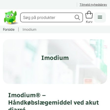
Tilmeld nyhedsbrev
Kurv
Forside
|
Imodium
Imodium
Imodium® –
Håndkøbslægemiddel ved akut
diarré