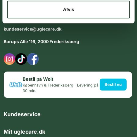
dig med personlig rådgiving - alle dage.
Afvis
Åbningstider i butikken:
Alle dage 8:00 - 22:00
kundeservice@uglecare.dk
Borups Alle 116, 2000 Frederiksberg
Bestil på Wolt
Bestil nu
København & Frederiksberg · Levering på
30 min.
Kundeservice
Mit uglecare.dk