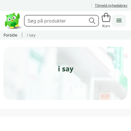
Tilmeld nyhedsbrev
Kurv
Forside
|
i say
i say