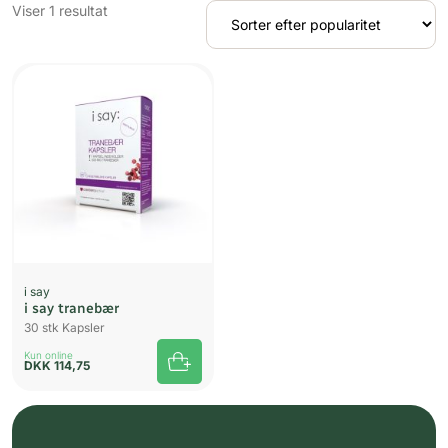
Viser 1 resultat
i say
i say tranebær
30 stk Kapsler
Kun online
DKK
114,75