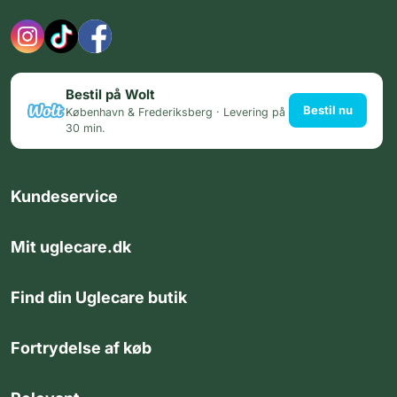
Bestil på Wolt
Bestil nu
København & Frederiksberg · Levering på
30 min.
Kundeservice
Mit uglecare.dk
Find din Uglecare butik
Fortrydelse af køb