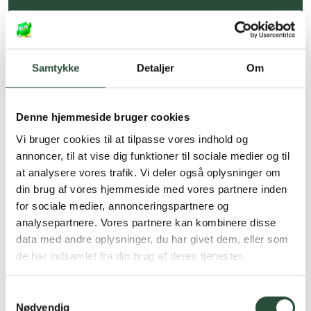
Hurtig levering (30 min. i Kbh)
Hurtigt leveringen via GLS, og DAO
Samtykke
Detaljer
Om
Faste lave priser*
*Gælder ikke ernæringsprodukter.
Denne hjemmeside bruger cookies
Stort udvalg af kendte
Vi bruger cookies til at tilpasse vores indhold og
produkter
annoncer, til at vise dig funktioner til sociale medier og til
Vi tilbyder et stort udvalg af kendte
at analysere vores trafik. Vi deler også oplysninger om
cremer, vitaminer og andre spændende
din brug af vores hjemmeside med vores partnere inden
produkter – altid til fast lav pris.
for sociale medier, annonceringspartnere og
Læs mere om Uglecare.dk her
analysepartnere. Vores partnere kan kombinere disse
data med andre oplysninger, du har givet dem, eller som
de har indsamlet fra din brug af deres tjenester.
Samtykkevalg
Nødvendig