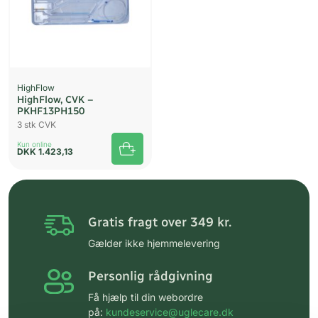
HighFlow
HighFlow, CVK –
PKHF13PH150
3 stk CVK
Kun online
DKK
1.423,13
Gratis fragt over 349 kr.
Gælder ikke hjemmelevering
Personlig rådgivning
Få hjælp til din webordre
på:
kundeservice@uglecare.dk