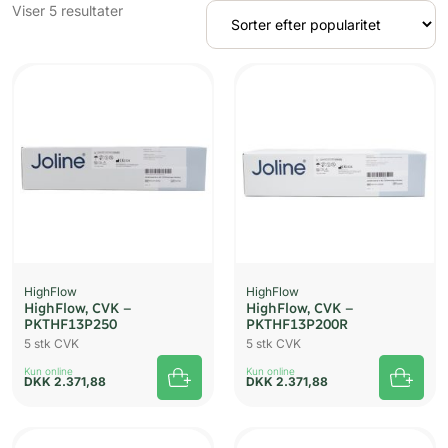
Sorteret
Viser 5 resultater
efter
popularitet
HighFlow
HighFlow
HighFlow, CVK –
HighFlow, CVK –
PKTHF13P250
PKTHF13P200R
5 stk CVK
5 stk CVK
Kun online
Kun online
DKK
2.371,88
DKK
2.371,88