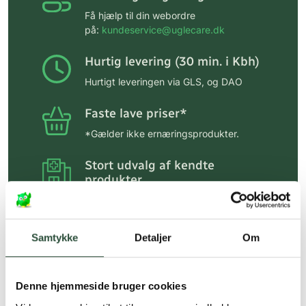
Få hjælp til din webordre
på:
kundeservice@uglecare.dk
Hurtig levering (30 min. i Kbh)
Hurtigt leveringen via GLS, og DAO
Faste lave priser*
*Gælder ikke ernæringsprodukter.
Stort udvalg af kendte
produkter
Vi tilbyder et stort udvalg af kendte
cremer, vitaminer og andre spændende
produkter – altid til fast lav pris.
Samtykke
Detaljer
Om
Læs mere om Uglecare.dk her
Denne hjemmeside bruger cookies