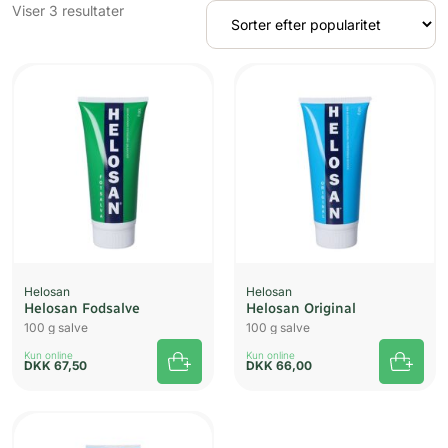
Sorteret
Viser 3 resultater
efter
popularitet
UDSOLGT
Helosan
Helosan
Helosan Fodsalve
Helosan Original
100 g salve
100 g salve
Kun online
Kun online
DKK
67,50
DKK
66,00
UDSOLGT