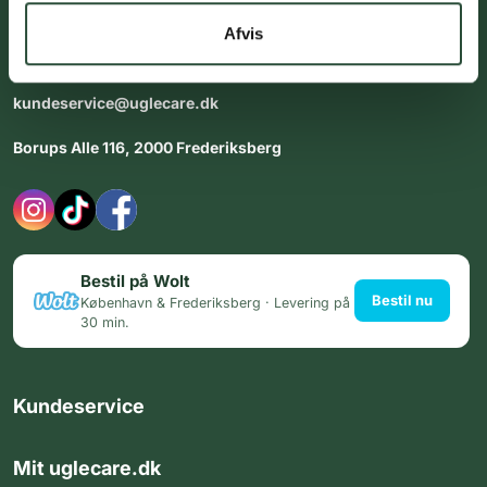
dig med personlig rådgiving - alle dage.
Afvis
Åbningstider i butikken:
Alle dage 8:00 - 22:00
kundeservice@uglecare.dk
Borups Alle 116, 2000 Frederiksberg
Bestil på Wolt
Bestil nu
København & Frederiksberg · Levering på
30 min.
Kundeservice
Mit uglecare.dk