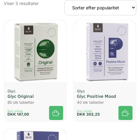
Sorteret
Viser 3 resultater
efter
popularitet
Glyc
Glyc
Glyc Original
Glyc Positive Mood
80 stk tabletter
40 stk tabletter
Kun online
Kun online
DKK
147,00
DKK
302,25