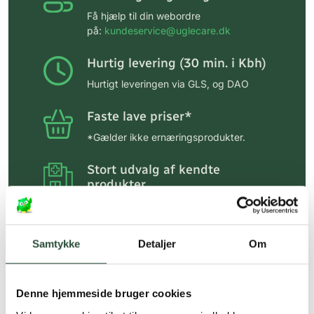
Få hjælp til din webordre
på:
kundeservice@uglecare.dk
Hurtig levering (30 min. i Kbh)
Hurtigt leveringen via GLS, og DAO
Faste lave priser*
*Gælder ikke ernæringsprodukter.
Stort udvalg af kendte
produkter
Vi tilbyder et stort udvalg af kendte
cremer, vitaminer og andre spændende
produkter – altid til fast lav pris.
Samtykke
Detaljer
Om
Læs mere om Uglecare.dk her
Denne hjemmeside bruger cookies