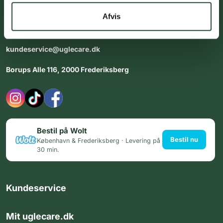
dig med personlig rådgiving - alle dage.
Afvis
Åbningstider i butikken:
Alle dage 8:00 - 22:00
kundeservice@uglecare.dk
Borups Alle 116, 2000 Frederiksberg
Bestil på Wolt
Bestil nu
København & Frederiksberg · Levering på
30 min.
Kundeservice
Mit uglecare.dk