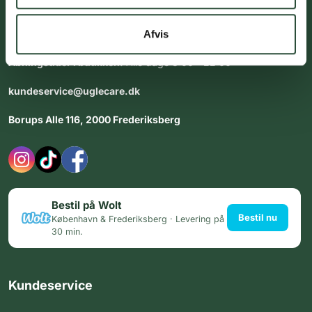
Vores team af uddannede medarbejdere står klar til at hjælpe
dig med personlig rådgiving - alle dage.
Afvis
Åbningstider i butikken:
Alle dage 8:00 - 22:00
kundeservice@uglecare.dk
Borups Alle 116, 2000 Frederiksberg
Bestil på Wolt
Bestil nu
København & Frederiksberg · Levering på
30 min.
Kundeservice