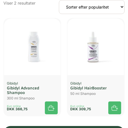
Sorteret
Viser 2 resultater
efter
popularitet
UDSOLGT
UDSOLGT
Gibidyl
Gibidyl
Gibidyl Advanced
Gibidyl HairBooster
Shampoo
50 ml Shampoo
300 ml Shampoo
Kun online
Kun online
DKK
366,75
DKK
309,75