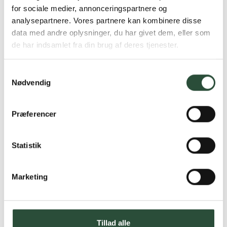
Faste lave priser*
for sociale medier, annonceringspartnere og
*Gælder ikke ernæringsprodukter.
analysepartnere. Vores partnere kan kombinere disse
data med andre oplysninger, du har givet dem, eller som
Stort udvalg af kendte
de har indsamlet fra din brug af deres tjenester.
produkter
Vi tilbyder et stort udvalg af kendte
Samtykkevalg
cremer, vitaminer og andre spændende
Nødvendig
produkter – altid til fast lav pris.
Læs mere om Uglecare.dk her
Præferencer
Statistik
Marketing
Tillad alle