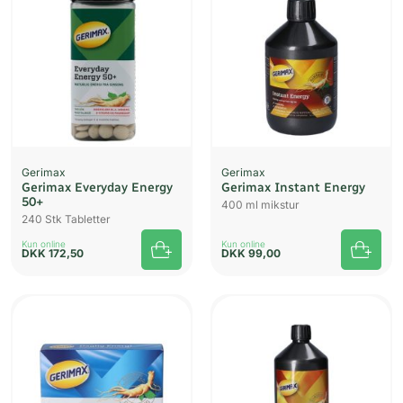
Gerimax
Gerimax
Gerimax Everyday Energy
Gerimax Instant Energy
50+
400 ml mikstur
240 Stk Tabletter
Kun online
Kun online
DKK
172,50
DKK
99,00