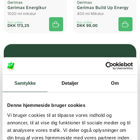
Gerimax
Gerimax
Gerimax Energikur
Gerimax Build Up Energy
1000 ml mikstur
400 ml Mikstur
Kun online
Kun online
DKK
173,25
DKK
99,00
Gratis fragt over 349 kr.
Gælder ikke hjemmelevering
Samtykke
Detaljer
Om
Personlig rådgivning
Få hjælp til din webordre
på:
kundeservice@uglecare.dk
Denne hjemmeside bruger cookies
Vi bruger cookies til at tilpasse vores indhold og
Hurtig levering (30 min. i Kbh)
annoncer, til at vise dig funktioner til sociale medier og til
Hurtigt leveringen via GLS, og DAO
at analysere vores trafik. Vi deler også oplysninger om
din brug af vores hjemmeside med vores partnere inden