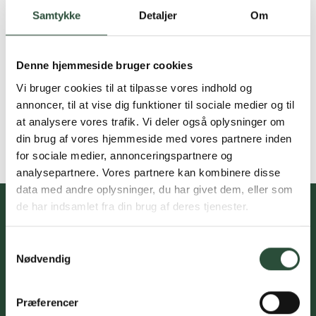
Samtykke
Detaljer
Om
Denne hjemmeside bruger cookies
Vi bruger cookies til at tilpasse vores indhold og
annoncer, til at vise dig funktioner til sociale medier og til
at analysere vores trafik. Vi deler også oplysninger om
din brug af vores hjemmeside med vores partnere inden
for sociale medier, annonceringspartnere og
analysepartnere. Vores partnere kan kombinere disse
data med andre oplysninger, du har givet dem, eller som
de har indsamlet fra din brug af deres tjenester.
Samtykkevalg
Du skal acceptere cookies for at kunne tilmelde dig vores
Nødvendig
nyhedsbrev
Præferencer