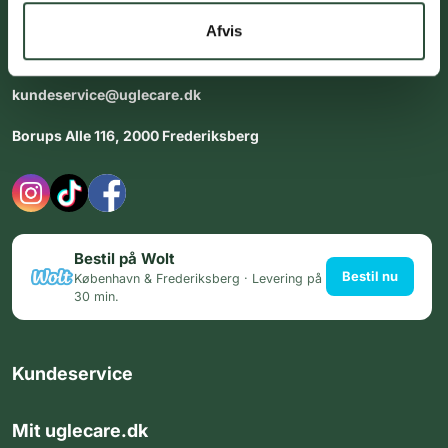
dig med personlig rådgiving - alle dage.
Afvis
Åbningstider i butikken:
Alle dage 8:00 - 22:00
kundeservice@uglecare.dk
Borups Alle 116, 2000 Frederiksberg
Bestil på Wolt
Bestil nu
København & Frederiksberg · Levering på
30 min.
Kundeservice
Mit uglecare.dk