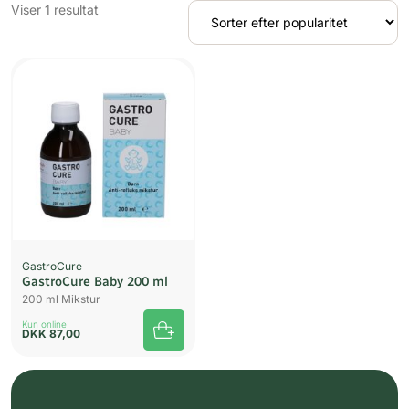
Viser 1 resultat
UDSOLGT
GastroCure
GastroCure Baby 200 ml
200 ml Mikstur
Kun online
DKK
87,00