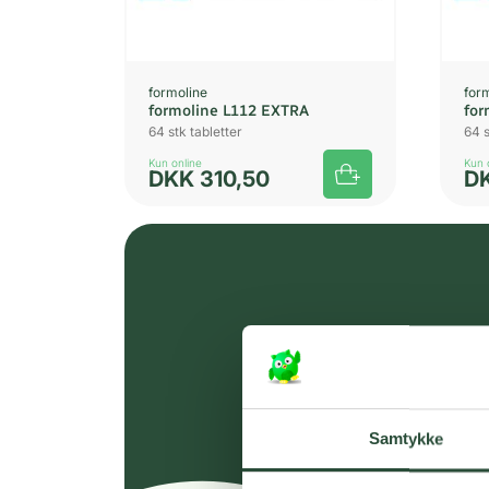
formoline
for
formoline L112 EXTRA
for
64 stk tabletter
64 s
Kun online
Kun 
DKK
310,50
D
Samtykke