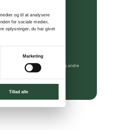
ing (30 min. i Kbh)
ia GLS, og DAO
 medier og til at analysere
nden for sociale medier,
riser*
e oplysninger, du har givet
gsprodukter.
 af kendte produkter
Marketing
udvalg af kendte cremer, vitaminer og andre
altid til fast lav pris.
e.dk her
Tillad alle