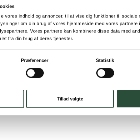
Hurtig lever
ookies
Hurtigt leveringen v
se vores indhold og annoncer, til at vise dig funktioner til sociale
oplysninger om din brug af vores hjemmeside med vores partnere i
Faste lave p
ysepartnere. Vores partnere kan kombinere disse data med andr
et fra din brug af deres tjenester.
*Gælder ikke ernærin
Stort udvalg
Præferencer
Statistik
Vi tilbyder et stort 
spændende produkter – 
Læs mere om Uglecar
Tillad valgte