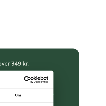
over 349 kr.
evering
dgivning
rdre på:
kundeservice@uglecare.dk
Om