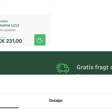
moline
moline L112
tk tabletter
online
KK
231,00
Gratis fragt 
Gælder ikke hjemmel
Personlig rå
Få hjælp til din webo
Detaljer