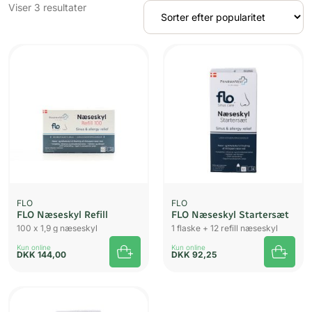
Sorteret
Viser 3 resultater
efter
popularitet
FLO
FLO
FLO Næseskyl Refill
FLO Næseskyl Startersæt
100 x 1,9 g næseskyl
1 flaske + 12 refill næseskyl
Kun online
Kun online
DKK
144,00
DKK
92,25