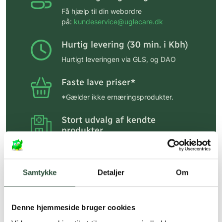
Få hjælp til din webordre
på:
kundeservice@uglecare.dk
Hurtig levering (30 min. i Kbh)
Hurtigt leveringen via GLS, og DAO
Faste lave priser*
*Gælder ikke ernæringsprodukter.
Stort udvalg af kendte
produkter
Vi tilbyder et stort udvalg af kendte
cremer, vitaminer og andre spændende
produkter – altid til fast lav pris.
Samtykke
Detaljer
Om
Læs mere om Uglecare.dk her
Denne hjemmeside bruger cookies