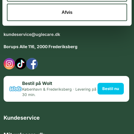
Vores team af uddannede medarbejdere står klar til at hjælpe
dig med personlig rådgiving - alle dage.
Afvis
Åbningstider i butikken:
Alle dage 8:00 - 22:00
kundeservice@uglecare.dk
Borups Alle 116, 2000 Frederiksberg
Bestil på Wolt
Bestil nu
København & Frederiksberg · Levering på
30 min.
Kundeservice