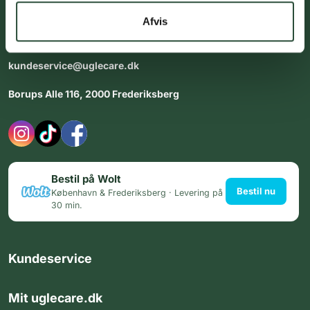
dig med personlig rådgiving - alle dage.
Afvis
Åbningstider i butikken:
Alle dage 8:00 - 22:00
kundeservice@uglecare.dk
Borups Alle 116, 2000 Frederiksberg
Bestil på Wolt
Bestil nu
København & Frederiksberg · Levering på
30 min.
Kundeservice
Mit uglecare.dk