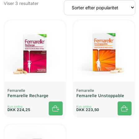
Sorteret
Viser 3 resultater
efter
popularitet
Femarelle
Femarelle
Femarelle Recharge
Femarelle Unstoppable
Kun online
Kun online
DKK
224,25
DKK
223,50