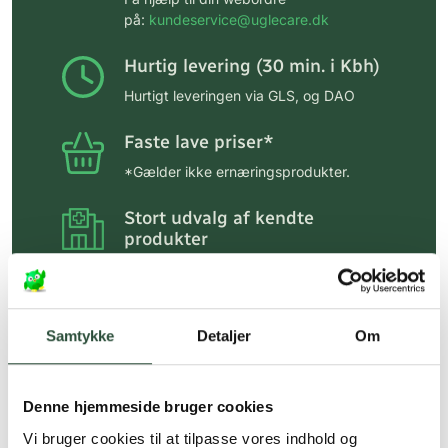
på:
kundeservice@uglecare.dk
Hurtig levering (30 min. i Kbh)
Hurtigt leveringen via GLS, og DAO
Faste lave priser*
*Gælder ikke ernæringsprodukter.
Stort udvalg af kendte
produkter
Vi tilbyder et stort udvalg af kendte
cremer, vitaminer og andre spændende
produkter – altid til fast lav pris.
Læs mere om Uglecare.dk her
Samtykke
Detaljer
Om
Denne hjemmeside bruger cookies
Vi bruger cookies til at tilpasse vores indhold og