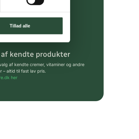
ia GLS, og DAO
riser*
Tillad alle
gsprodukter.
 af kendte produkter
udvalg af kendte cremer, vitaminer og andre
altid til fast lav pris.
e.dk her