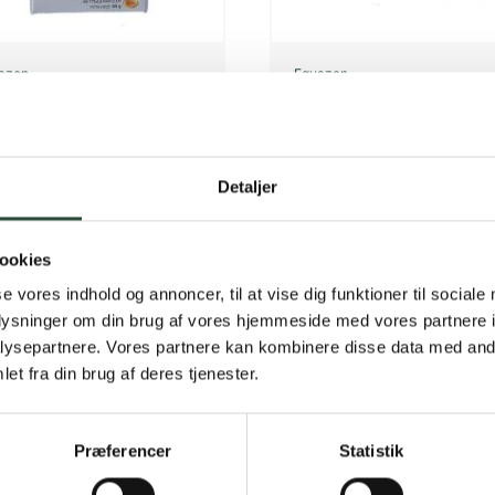
azen
Equazen
uazen Chews
Equazen
stk Tyggekapsler
60 stk Kapsler
online
Kun online
KK
153,75
DKK
146,25
Detaljer
ookies
Gratis fragt 
se vores indhold og annoncer, til at vise dig funktioner til sociale
Gælder ikke hjemmel
oplysninger om din brug af vores hjemmeside med vores partnere i
ysepartnere. Vores partnere kan kombinere disse data med andr
Personlig rå
et fra din brug af deres tjenester.
Få hjælp til din webo
Præferencer
Statistik
Hurtig lever