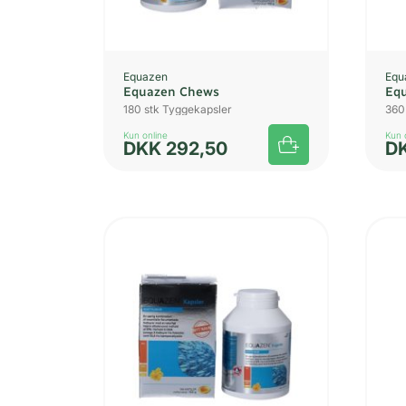
Equazen
Equ
Equazen Chews
Eq
180 stk Tyggekapsler
360
Kun online
Kun 
DKK
292,50
D