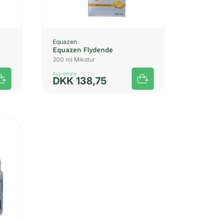
Equazen
Equazen Flydende
200 ml Mikstur
Kun online
DKK
138,75
GT