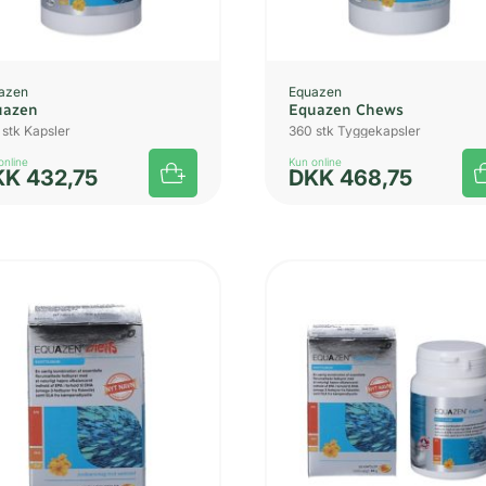
azen
Equazen
uazen
Equazen Chews
 stk Kapsler
360 stk Tyggekapsler
online
Kun online
KK
432,75
DKK
468,75
UDSOL