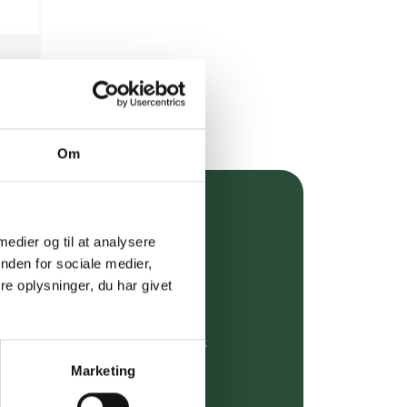
Om
over 349 kr.
 medier og til at analysere
evering
nden for sociale medier,
e oplysninger, du har givet
dgivning
rdre på:
kundeservice@uglecare.dk
Marketing
ing (30 min. i Kbh)