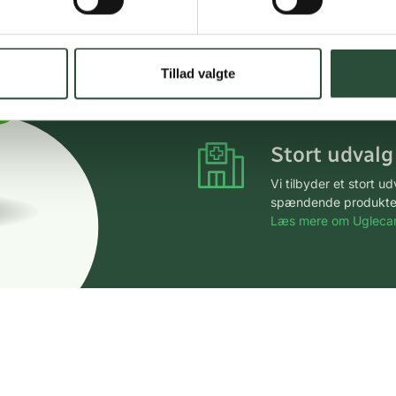
Hurtigt leveringen v
Faste lave p
Tillad valgte
*Gælder ikke ernærin
Stort udvalg
Vi tilbyder et stort 
spændende produkter – 
Læs mere om Uglecar