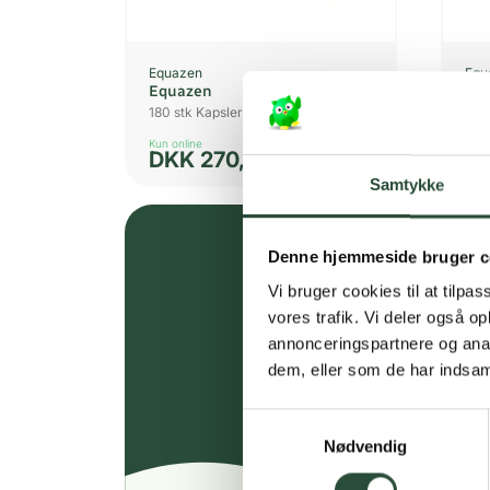
Equazen
Equ
Equazen
Eq
180 stk Kapsler
60 
Kun online
Kun 
DKK
270,75
D
Samtykke
Denne hjemmeside bruger c
Vi bruger cookies til at tilpas
vores trafik. Vi deler også 
annonceringspartnere og anal
dem, eller som de har indsaml
Samtykkevalg
Nødvendig