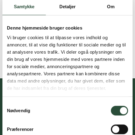
Samtykke
Detaljer
Om
Denne hjemmeside bruger cookies
Vi bruger cookies til at tilpasse vores indhold og
annoncer, til at vise dig funktioner til sociale medier og til
at analysere vores trafik. Vi deler også oplysninger om
din brug af vores hjemmeside med vores partnere inden
for sociale medier, annonceringspartnere og
analysepartnere. Vores partnere kan kombinere disse
data med andre oplysninger, du har givet dem, eller som
de har indsamlet fra din brug af deres tjenester.
Samtykkevalg
Du skal acceptere cookies for at kunne tilmelde dig vores
Nødvendig
nyhedsbrev
Præferencer