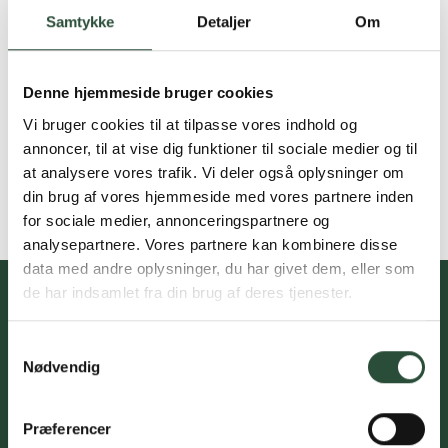
Samtykke
Detaljer
Om
Denne hjemmeside bruger cookies
Vi bruger cookies til at tilpasse vores indhold og
annoncer, til at vise dig funktioner til sociale medier og til
at analysere vores trafik. Vi deler også oplysninger om
din brug af vores hjemmeside med vores partnere inden
for sociale medier, annonceringspartnere og
analysepartnere. Vores partnere kan kombinere disse
data med andre oplysninger, du har givet dem, eller som
de har indsamlet fra din brug af deres tjenester.
Samtykkevalg
Du skal acceptere cookies for at kunne tilmelde dig vores
Nødvendig
nyhedsbrev
Præferencer